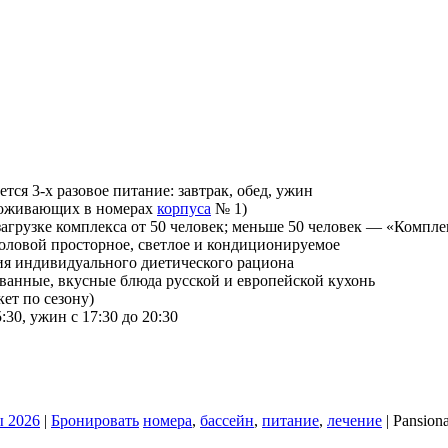
ется 3-х
разовое питание: завтрак, обед, ужин
проживающих в номерах
корпуса
№ 1)
агрузке комплекса от 50
человек; меньше 50 человек — «Компл
оловой просторное, светлое и кондиционируемое
ия индивидуального диетического рациона
ванные, вкусные блюда русской и европейской кухонь
кет по сезону)
5:30, ужин с 17:30 до 20:30
 2026
|
Бронировать
номера
,
бассейн
,
питание
,
лечение
|
Pansion