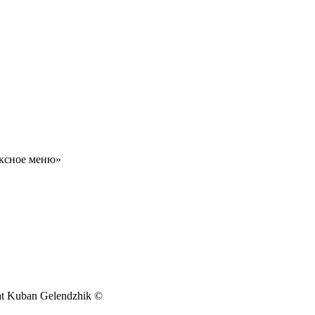
ексное меню»
at Kuban Gelendzhik ©