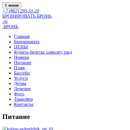
X
меню
+7 (862) 295-51-20
БРОНИРОВАТЬ
БРОНЬ
.ru
БРОНЬ
Главная
Бронировать
ЦЕНЫ
Купить билеты: самолет, ржд
Номера
Питание
Пляж
Бассейн
Услуги
Детям
Лечение
Фото
Трансфер
Контакты
Питание